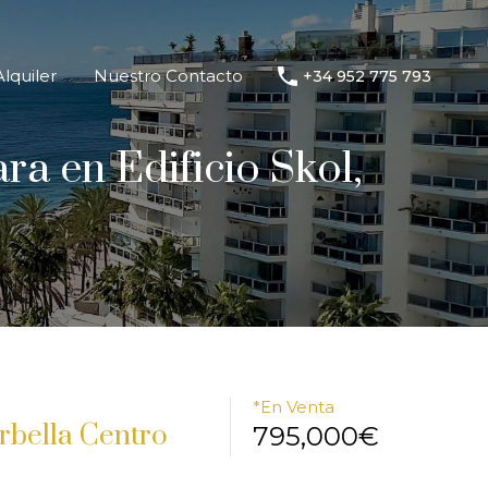
e Alquiler
Nuestro Contacto
+34 952 775 793
lquiler
Nuestro Contacto
+34 952 775 793
a en Edificio Skol,
*En Venta
rbella Centro
795,000€