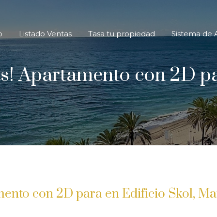
icio
Listado Ventas
Tasa tu propiedad
Sistema d
o
Listado Ventas
Tasa tu propiedad
Sistema de A
as! Apartamento con 2D par
mento con 2D para en Edificio Skol, Ma