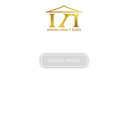
Venta y Alquiler en Primera Línea de Playa
Inmobiliaria Bobis
Marbella
+34 952 775 793
LISTADO VENTAS