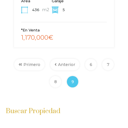
Área
Garaje
m2
436
5
*En Venta
1,170,000€
Primero
Anterior
6
7
8
9
Buscar Propiedad